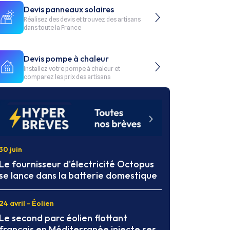
Devis panneaux solaires
Réalisez des devis et trouvez des artisans
dans toute la France
Devis pompe à chaleur
Installez votre pompe à chaleur et
comparez les prix des artisans
30 juin
Le fournisseur d'électricité Octopus
se lance dans la batterie domestique
24 avril - Éolien
Le second parc éolien flottant
français en Méditerranée injecte ses