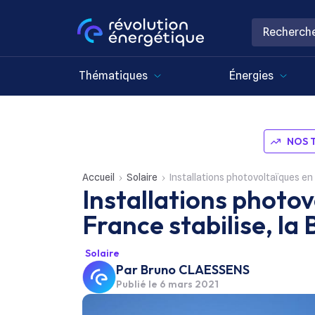
Thématiques
Énergies
NOS 
Accueil
Solaire
Installations photovoltaïques en 
Installations photov
France stabilise, la
Solaire
Par
Bruno CLAESSENS
Publié le
6 mars 2021