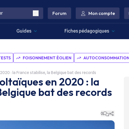
Forum
Mon compte
Guides
Fiches pédagogiques
TESTS
FOISONNEMENT ÉOLIEN
AUTOCONSOMMATION 
2020 : la France stabilise, la Belgique bat des records
oltaïques en 2020 : la
 Belgique bat des records
0