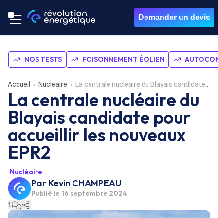
Demander un devis
NOS TESTS
FOISONNEMENT ÉOLIEN
AUTOCON
Accueil
Nucléaire
La centrale nucléaire du Blayais candidate pour accueillir les nouveaux EPR2
La centrale nucléaire du
Blayais candidate pour
accueillir les nouveaux
EPR2
Nucléaire
Par
Kevin CHAMPEAU
Publié le
16 septembre 2024
1