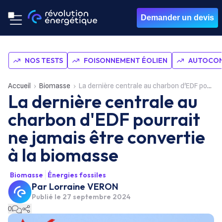
Demander un devis
NOS TESTS
FOISONNEMENT ÉOLIEN
AUTOCON
Accueil
Biomasse
La dernière centrale au charbon d'EDF pourrait ne jamais être convertie à la biomasse
La dernière centrale au
charbon d'EDF pourrait
ne jamais être convertie
à la biomasse
Biomasse
Énergies fossiles
Par
Lorraine VERON
Publié le
27 septembre 2024
0