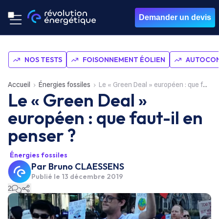
Demander un devis
NOS TESTS
FOISONNEMENT ÉOLIEN
AUTOCON
Accueil
Énergies fossiles
Le « Green Deal » européen : que faut-il en penser ?
Le « Green Deal »
européen : que faut-il en
penser ?
Énergies fossiles
Par
Bruno CLAESSENS
Publié le
13 décembre 2019
2