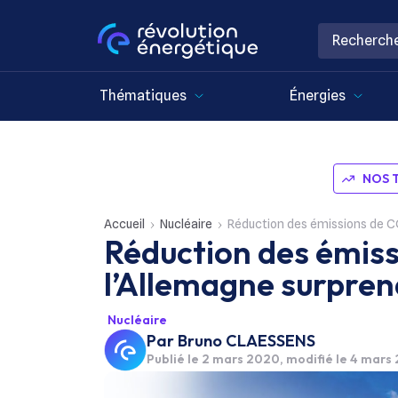
Thématiques
Énergies
NOS 
Accueil
Nucléaire
Réduction des émissions de CO
Réduction des émiss
l’Allemagne surpren
Nucléaire
Par
Bruno CLAESSENS
Publié le
2 mars 2020
, modifié le 4 mars