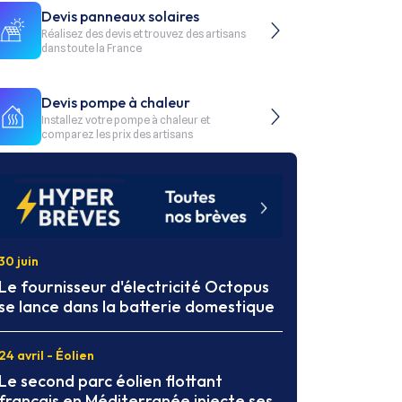
Devis panneaux solaires
Réalisez des devis et trouvez des artisans
dans toute la France
Devis pompe à chaleur
Installez votre pompe à chaleur et
comparez les prix des artisans
30 juin
Le fournisseur d'électricité Octopus
se lance dans la batterie domestique
24 avril - Éolien
Le second parc éolien flottant
français en Méditerranée injecte ses