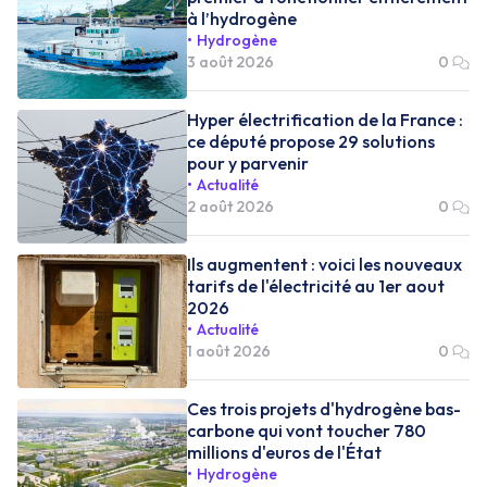
à l’hydrogène
Hydrogène
3 août 2026
0
Hyper électrification de la France :
ce député propose 29 solutions
pour y parvenir
Actualité
2 août 2026
0
Ils augmentent : voici les nouveaux
tarifs de l'électricité au 1er aout
2026
Actualité
1 août 2026
0
Ces trois projets d'hydrogène bas-
carbone qui vont toucher 780
millions d'euros de l'État
Hydrogène