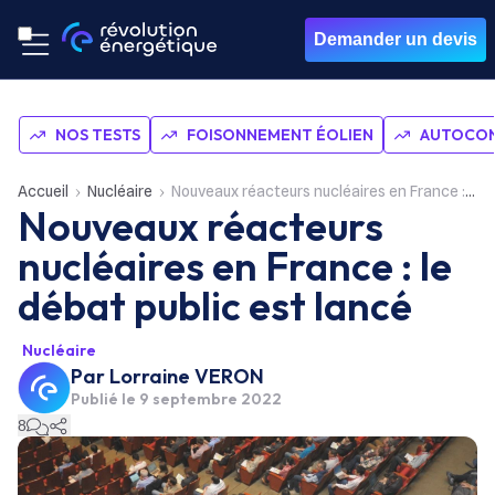
Demander un devis
NOS TESTS
FOISONNEMENT ÉOLIEN
AUTOCON
Accueil
Nucléaire
Nouveaux réacteurs nucléaires en France : le débat public est lancé
Nouveaux réacteurs
nucléaires en France : le
débat public est lancé
Nucléaire
Par
Lorraine VERON
Publié le
9 septembre 2022
8