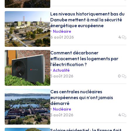
Les niveaux historiquement bas du
Danube mettent à mal la sécurité
énergétique européenne
Nucléaire
6 août 2026
4
Comment décarboner
efficacement les logements par
l’électrification ?
Actualité
5 août 2026
0
Ces centrales nucléaires
européennes qui n’ont jamais
démarré
Nucléaire
5 août 2026
4
Solaire résidentiel : la France fait