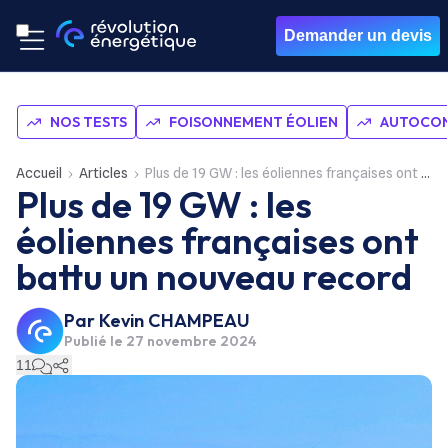
Demander un devis
NOS TESTS
FOISONNEMENT ÉOLIEN
AUTOCON
Accueil
Articles
Plus de 19 GW : les éoliennes françaises ont battu un nouveau record
Plus de 19 GW : les
éoliennes françaises ont
battu un nouveau record
Par
Kevin CHAMPEAU
Publié le
27 novembre 2024
11