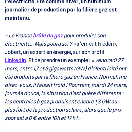
l’électricité. Été comme hiver, un minimum
journalier de production par la filière gaz est
maintenu.
«
La France
brûle du gaz
pour produire son
électricité… Mais pourquoi ?
»
s’émeut
Frédérik
Jobert, un expert en énergie, sur son profil
Linkedin
.
Et de prendre un exemple :
«
vendredi 27
mars, entre 1,7 et 3 gigawatts (GW) d’électricité ont
été produits par la filière gaz en France. Normal, me
direz-vous, il faisait froid ! Pourtant, mardi 24 mars,
journée douce, la situation n’est guère différente :
les centrales à gaz produisent encore 1,3 GW au
plus fort de la production solaire, alors que le prix
spot est à 0 € entre 10h et 17 h !»