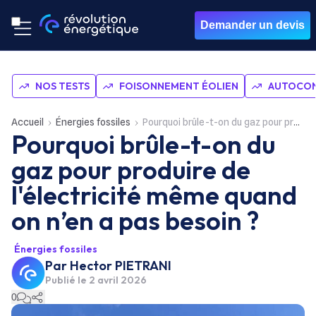
Demander un devis
NOS TESTS
FOISONNEMENT ÉOLIEN
AUTOCON
Accueil
Énergies fossiles
Pourquoi brûle-t-on du gaz pour produire de l'électricité même quand on n’en a pas besoin ?
Pourquoi brûle-t-on du
gaz pour produire de
l'électricité même quand
on n’en a pas besoin ?
Énergies fossiles
Par
Hector PIETRANI
Publié le
2 avril 2026
0