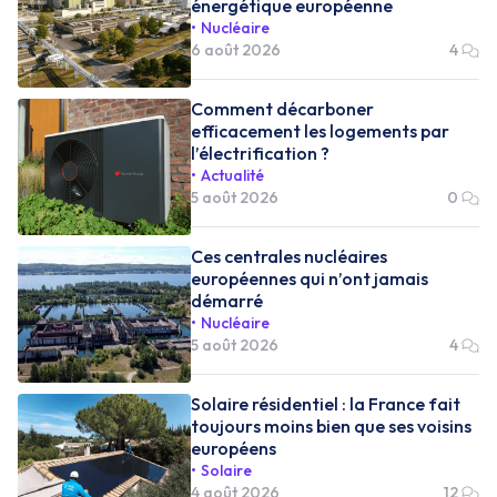
énergétique européenne
Nucléaire
6 août 2026
4
Comment décarboner
efficacement les logements par
l’électrification ?
Actualité
5 août 2026
0
Ces centrales nucléaires
européennes qui n’ont jamais
démarré
Nucléaire
5 août 2026
4
Solaire résidentiel : la France fait
toujours moins bien que ses voisins
européens
Solaire
4 août 2026
12