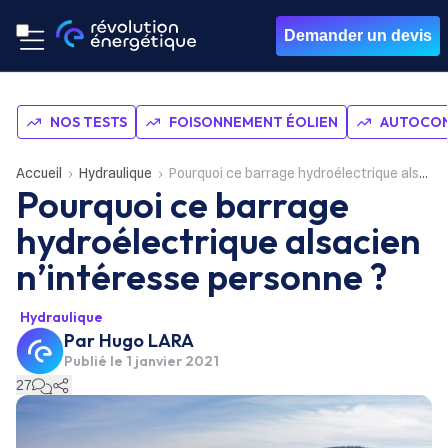
Demander un devis
NOS TESTS
FOISONNEMENT ÉOLIEN
AUTOCON
Accueil
Hydraulique
Pourquoi ce barrage hydroélectrique alsacien n’intéresse personne ?
Pourquoi ce barrage
hydroélectrique alsacien
n’intéresse personne ?
Hydraulique
Par
Hugo LARA
Publié le
1 janvier 2021
27