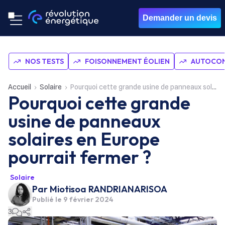
Demander un devis
NOS TESTS
FOISONNEMENT ÉOLIEN
AUTOCON
Accueil
Solaire
Pourquoi cette grande usine de panneaux solaires en Europe pourrait fermer ?
Pourquoi cette grande
usine de panneaux
solaires en Europe
pourrait fermer ?
Solaire
Par
Miotisoa RANDRIANARISOA
Publié le
9 février 2024
3