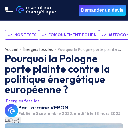
Demander un devis
NOS TESTS
FOISONNEMENT ÉOLIEN
AUTOCON
Accueil
Énergies fossiles
Pourquoi la Pologne porte plainte contre la politique énergétique européenne ?
Pourquoi la Pologne
porte plainte contre la
politique énergétique
européenne ?
Énergies fossiles
Par
Lorraine VERON
Publié le
5 septembre 2023
, modifié le 18 mars 2025
13