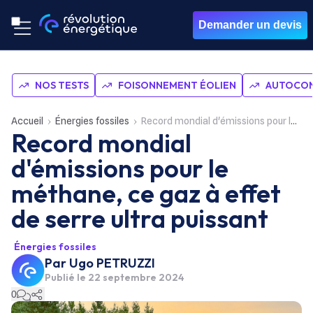
Demander un devis
NOS TESTS
FOISONNEMENT ÉOLIEN
AUTOCON
Accueil
Énergies fossiles
Record mondial d'émissions pour le méthane, ce gaz à effet de serre ultra puissant
Record mondial
d'émissions pour le
méthane, ce gaz à effet
de serre ultra puissant
Énergies fossiles
Par
Ugo PETRUZZI
Publié le
22 septembre 2024
0