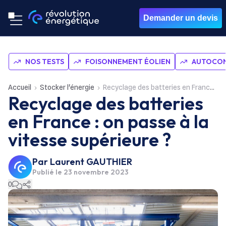
Demander un devis
NOS TESTS
FOISONNEMENT ÉOLIEN
AUTOCON
Accueil
Stocker l'énergie
Recyclage des batteries en France : on passe à la vitesse supérieure ?
Recyclage des batteries
en France : on passe à la
vitesse supérieure ?
Par
Laurent GAUTHIER
Publié le
23 novembre 2023
0