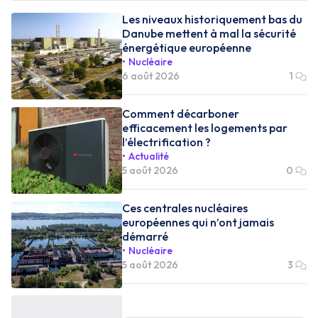
Les niveaux historiquement bas du
Danube mettent à mal la sécurité
énergétique européenne
Nucléaire
6 août 2026
1
Comment décarboner
efficacement les logements par
l’électrification ?
Actualité
5 août 2026
0
Ces centrales nucléaires
européennes qui n’ont jamais
démarré
Nucléaire
5 août 2026
3