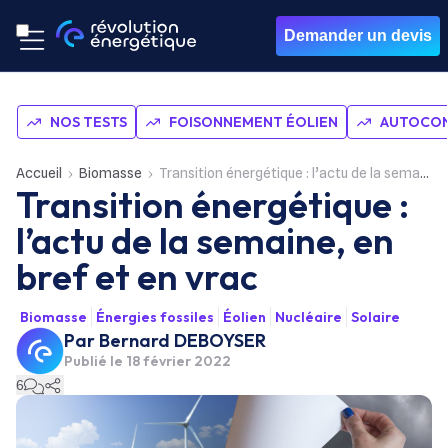
Demander un devis
NOS TESTS
FOISONNEMENT ÉOLIEN
AUTOCON
Accueil
Biomasse
Transition énergétique : l’actu de la semaine, en bref et en vrac
Transition énergétique :
l’actu de la semaine, en
bref et en vrac
Biomasse
Énergies fossiles
Éolien
Nucléaire
Solaire
Par
Bernard DEBOYSER
Publié le
18 février 2022
6