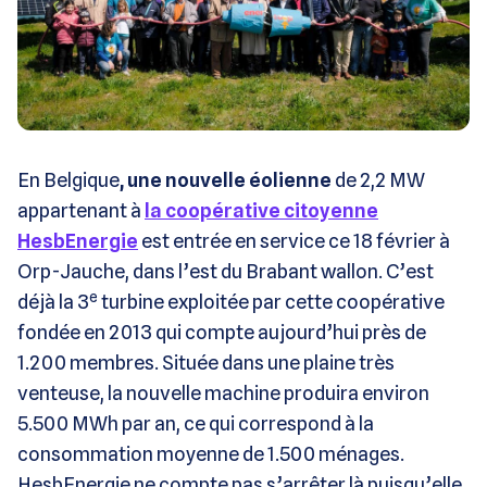
En Belgique
, une nouvelle éolienne
de 2,2 MW
appartenant à
la coopérative citoyenne
HesbEnergie
est entrée en service ce 18 février à
Orp-Jauche, dans l’est du Brabant wallon. C’est
e
déjà la 3
turbine exploitée par cette coopérative
fondée en 2013 qui compte aujourd’hui près de
1.200 membres. Située dans une plaine très
venteuse, la nouvelle machine produira environ
5.500 MWh par an, ce qui correspond à la
consommation moyenne de 1.500 ménages.
HesbEnergie ne compte pas s’arrêter là puisqu’elle