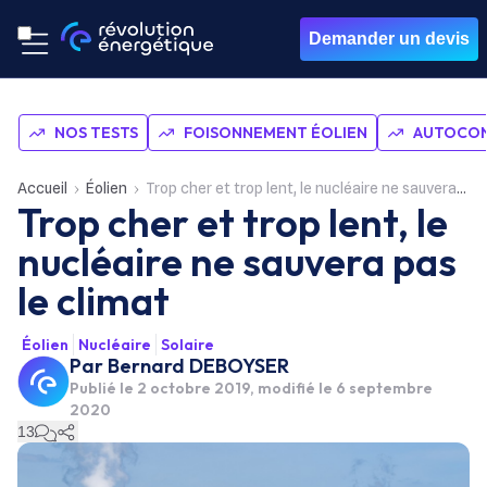
Demander un devis
NOS TESTS
FOISONNEMENT ÉOLIEN
AUTOCON
Accueil
Éolien
Trop cher et trop lent, le nucléaire ne sauvera pas le climat
Trop cher et trop lent, le
nucléaire ne sauvera pas
le climat
Éolien
Nucléaire
Solaire
Par
Bernard DEBOYSER
Publié le
2 octobre 2019
, modifié le 6 septembre
2020
13