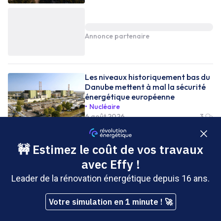
Annonce partenaire
Les niveaux historiquement bas du
Danube mettent à mal la sécurité
énergétique européenne
Nucléaire
6 août 2026
3
Comment décarboner
efficacement les logements par
l’électrification ?
Actualité
5 août 2026
0
Ces centrales nucléaires
européennes qui n’ont jamais