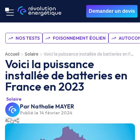
Demander un devis
NOS TESTS
FOISONNEMENT ÉOLIEN
AUTOCON
Accueil
Solaire
Voici la puissance installée de batteries en France en 2023
Voici la puissance
installée de batteries en
France en 2023
Solaire
Par
Nathalie MAYER
Publié le
14 février 2024
4