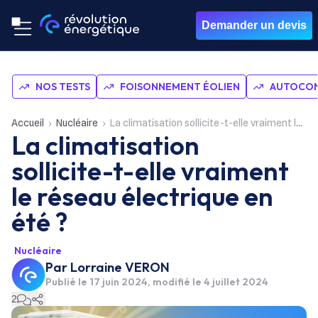
Demander un devis
NOS TESTS
FOISONNEMENT ÉOLIEN
AUTOCON
Accueil
Nucléaire
La climatisation sollicite-t-elle vraiment le réseau électrique en été ?
La climatisation
sollicite-t-elle vraiment
le réseau électrique en
été ?
Nucléaire
Par
Lorraine VERON
Publié le
17 juin 2024
, modifié le 4 juillet 2024
2