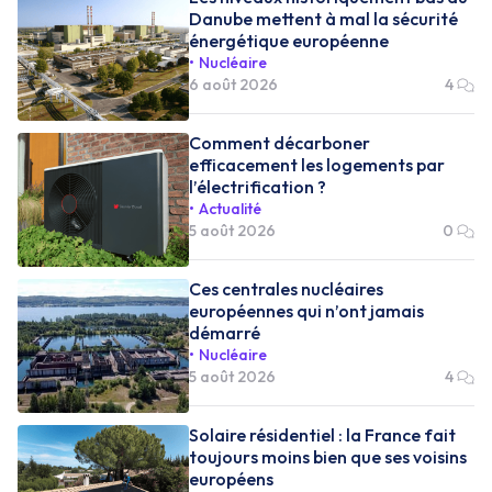
Danube mettent à mal la sécurité
énergétique européenne
Nucléaire
6 août 2026
4
Comment décarboner
efficacement les logements par
l’électrification ?
Actualité
5 août 2026
0
Ces centrales nucléaires
européennes qui n’ont jamais
démarré
Nucléaire
5 août 2026
4
Solaire résidentiel : la France fait
toujours moins bien que ses voisins
européens