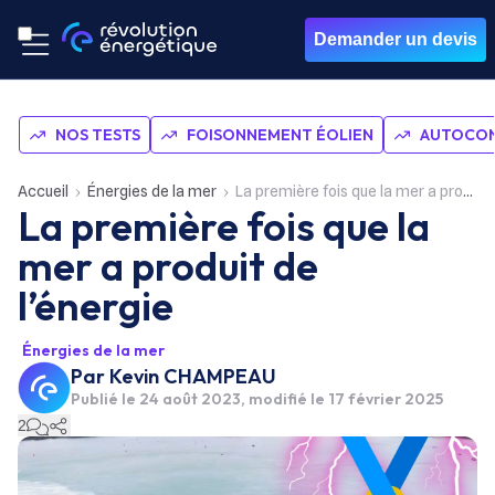
Demander un devis
NOS TESTS
FOISONNEMENT ÉOLIEN
AUTOCON
Accueil
Énergies de la mer
La première fois que la mer a produit de l’énergie
La première fois que la
mer a produit de
l’énergie
Énergies de la mer
Par
Kevin CHAMPEAU
Publié le
24 août 2023
, modifié le 17 février 2025
2