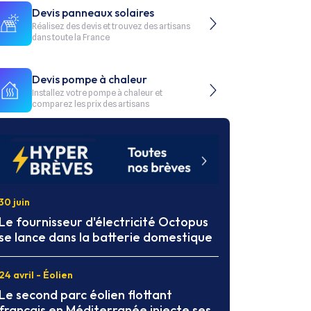
Devis panneaux solaires
Réalisez des devis et trouvez des artisans
dans toute la France
Devis pompe à chaleur
Installez votre pompe à chaleur et
comparez les prix des artisans
30 juin
Le fournisseur d'électricité Octopus
se lance dans la batterie domestique
24 avril - Éolien
Le second parc éolien flottant
français en Méditerranée injecte ses