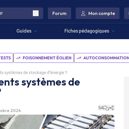
Forum
Mon compte
Guides
Fiches pédagogiques
TESTS
FOISONNEMENT ÉOLIEN
AUTOCONSOMMATION 
nts systèmes de stockage d’énergie ?
rents systèmes de
?
54
ctobre 2024