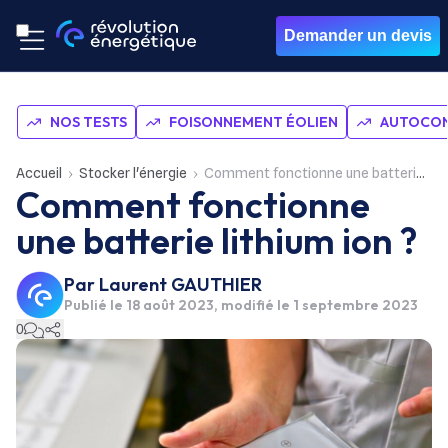
Demander un devis
NOS TESTS
FOISONNEMENT ÉOLIEN
AUTOCON
Accueil
Stocker l'énergie
Comment fonctionne une batterie lithium ion ?
Comment fonctionne
une batterie lithium ion ?
Par
Laurent GAUTHIER
Publié le
18 août 2023
, modifié le 1 septembre 2023
0