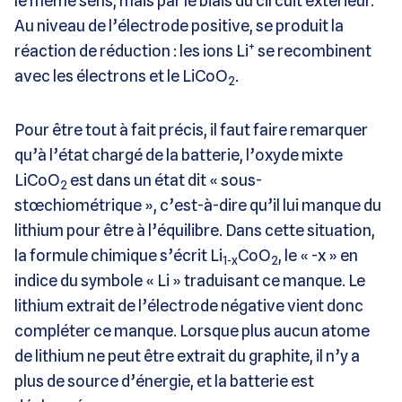
le même sens, mais par le biais du circuit extérieur.
Au niveau de l’électrode positive, se produit la
+
réaction de réduction : les ions Li
se recombinent
avec les électrons et le LiCoO
.
2
Pour être tout à fait précis, il faut faire remarquer
qu’à l’état chargé de la batterie, l’oxyde mixte
LiCoO
est dans un état dit « sous-
2
stœchiométrique », c’est-à-dire qu’il lui manque du
lithium pour être à l’équilibre. Dans cette situation,
la formule chimique s’écrit Li
CoO
, le « -x » en
1-x
2
indice du symbole « Li » traduisant ce manque. Le
lithium extrait de l’électrode négative vient donc
compléter ce manque. Lorsque plus aucun atome
de lithium ne peut être extrait du graphite, il n’y a
plus de source d’énergie, et la batterie est