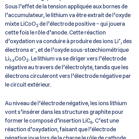
Sous l’effet de la tension appliquée aux bornes de
l’accumulateur, le lithium va être extrait de l’oxyde
mixte LiCoO
de l’électrode positive – qui jouera
2
cette fois le rôle d’anode. Cette réaction
+
d’oxydation va conduire à produire des ions Li
, des
–
électrons e
, et de l’oxyde sous-stœchiométrique
Li
CoO
. Le lithium va se diriger vers l’électrode
1-x
2
négative au travers de l’électrolyte, tandis que les
électrons circuleront vers l’électrode négative par
le circuit extérieur.
Au niveau de l’électrode négative, les ions lithium
vont s’insérer dans les structures graphite pour
former le composé d’insertion LiC
. C’est une
6
réaction d’oxydation, faisant que l’électrode
négative joue lors de la charge le rôle de cathode.