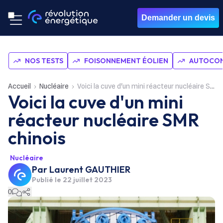
Demander un devis
NOS TESTS
FOISONNEMENT ÉOLIEN
AUTOCON
Accueil
Nucléaire
Voici la cuve d'un mini réacteur nucléaire SMR chinois
Voici la cuve d'un mini
réacteur nucléaire SMR
chinois
Nucléaire
Par
Laurent GAUTHIER
Publié le
22 juillet 2023
0