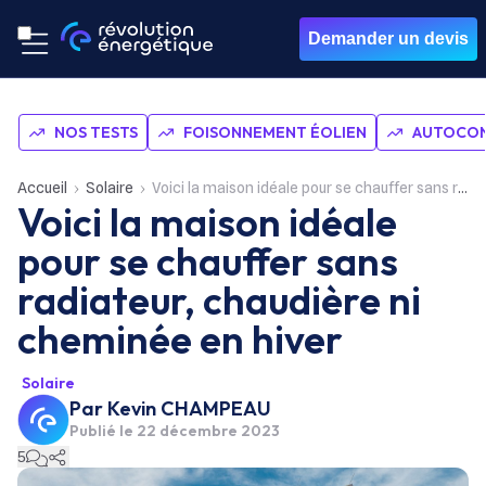
Demander un devis
NOS TESTS
FOISONNEMENT ÉOLIEN
AUTOCON
Accueil
Solaire
Voici la maison idéale pour se chauffer sans radiateur, chaudière ni cheminée en hiver
Voici la maison idéale
pour se chauffer sans
radiateur, chaudière ni
cheminée en hiver
Solaire
Par
Kevin CHAMPEAU
Publié le
22 décembre 2023
5