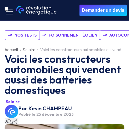
Demander un devis
NOS TESTS
FOISONNEMENT ÉOLIEN
AUTOCON
Accueil
Solaire
Voici les constructeurs automobiles qui vendent aussi des batteries domestiques
Voici les constructeurs
automobiles qui vendent
aussi des batteries
domestiques
Solaire
Par
Kevin CHAMPEAU
Publié le
25 décembre 2023
0