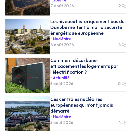
7 août 2026
2
Les niveaux historiquement bas du
Danube mettent à mal la sécurité
énergétique européenne
Nucléaire
6 août 2026
4
Comment décarboner
efficacement les logements par
l’électrification ?
Actualité
5 août 2026
0
Ces centrales nucléaires
européennes qui n’ont jamais
démarré
Nucléaire
5 août 2026
4