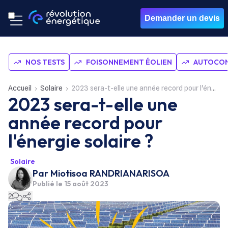
Demander un devis
NOS TESTS
FOISONNEMENT ÉOLIEN
AUTOCON
Accueil
Solaire
2023 sera-t-elle une année record pour l'énergie solaire ?
2023 sera-t-elle une
année record pour
l'énergie solaire ?
Solaire
Par
Miotisoa RANDRIANARISOA
Publié le
15 août 2023
2