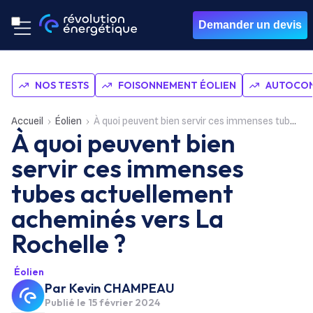
Demander un devis
NOS TESTS
FOISONNEMENT ÉOLIEN
AUTOCON
Accueil
Éolien
À quoi peuvent bien servir ces immenses tubes actuellement acheminés vers La Rochelle ?
À quoi peuvent bien
servir ces immenses
tubes actuellement
acheminés vers La
Rochelle ?
Éolien
Par
Kevin CHAMPEAU
Publié le
15 février 2024