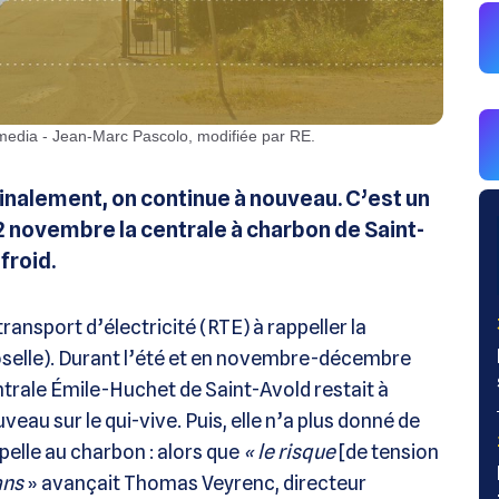
imedia - Jean-Marc Pascolo, modifiée par RE.
 finalement, on continue à nouveau. C’est un
2 novembre la centrale à charbon de Saint-
froid.
ransport d’électricité (RTE) à rappeller la
elle). Durant l’été et en novembre-décembre
centrale Émile-Huchet de Saint-Avold restait à
uveau sur le qui-vive. Puis, elle n’a plus donné de
ppelle au charbon : alors que
« le risque
[de tension
ans
» avançait Thomas Veyrenc, directeur