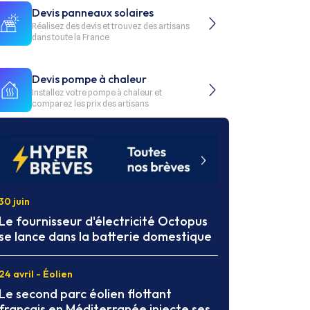
Devis panneaux solaires
Réalisez des devis et trouvez des artisans
dans toute la France
Devis pompe à chaleur
Installez votre pompe à chaleur et
comparez les prix des artisans
30 juin
Le fournisseur d'électricité Octopus
se lance dans la batterie domestique
24 avril - Éolien
Le second parc éolien flottant
français en Méditerranée injecte ses