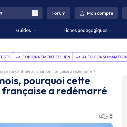
Forum
Mon compte
Guides
Fiches pédagogiques
TESTS
FOISONNEMENT ÉOLIEN
AUTOCONSOMMATION 
oi cette centrale au charbon française a redémarré ?
mois, pourquoi cette
 française a redémarré
6