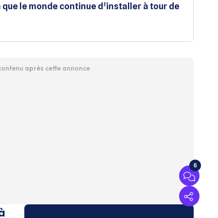
que le monde continue d’installer à tour de
 contenu après cette annonce
6
à