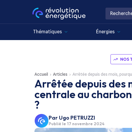
Thématiques
Énergies
NOS 
Accueil
Articles
Arrêtée depuis des mois, pourqu
Arrêtée depuis des 
centrale au charbon
?
Par
Ugo PETRUZZI
Publié le
17 novembre 2024