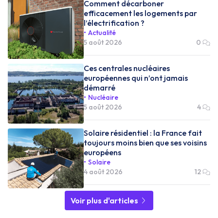
Comment décarboner
efficacement les logements par
l’électrification ?
Actualité
5 août 2026
0
Ces centrales nucléaires
européennes qui n’ont jamais
démarré
Nucléaire
5 août 2026
4
Solaire résidentiel : la France fait
toujours moins bien que ses voisins
européens
Solaire
4 août 2026
12
Voir plus d'articles