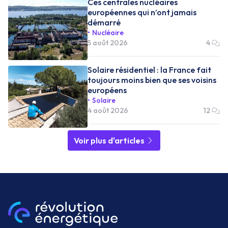
Ces centrales nucléaires
européennes qui n’ont jamais
démarré
Nucléaire
5 août 2026
4
Solaire résidentiel : la France fait
toujours moins bien que ses voisins
européens
Solaire
4 août 2026
12
Voir plus d'articles