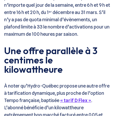
n’importe quel jour de la semaine, entre 6 h et 9 h et
entre 16 h et 20 h, du 1ᵉʳ décembre au 31 mars. S’il
n’y a pas de quota minimal d’évènements, un
plafond limite à 33 le nombre d’activations pour un
maximum de 100 heures par saison.
Une offre parallèle à 3
centimes le
kilowattheure
À noter qu’Hydro-Québec propose une autre offre
à tarification dynamique, plus proche de l’option
Tempo française, baptisée
« tarif D Flex »
.
L’abonné bénéficie d’un kilowattheure
extrêmement bon marché facturé entre 0,05 et