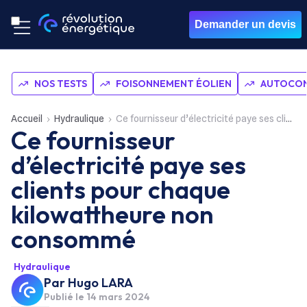
Demander un devis
NOS TESTS
FOISONNEMENT ÉOLIEN
AUTOCON
Accueil
Hydraulique
Ce fournisseur d’électricité paye ses clients pour chaque kilowattheure non consommé
Ce fournisseur
d’électricité paye ses
clients pour chaque
kilowattheure non
consommé
Hydraulique
Par
Hugo LARA
Publié le
14 mars 2024