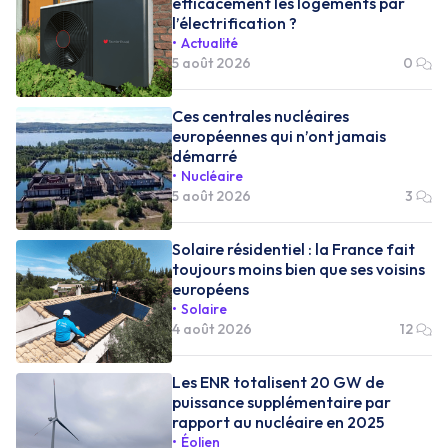
efficacement les logements par
l’électrification ?
Actualité
5 août 2026
0
Ces centrales nucléaires
européennes qui n’ont jamais
démarré
Nucléaire
5 août 2026
3
Solaire résidentiel : la France fait
toujours moins bien que ses voisins
européens
Solaire
4 août 2026
12
Les ENR totalisent 20 GW de
puissance supplémentaire par
rapport au nucléaire en 2025
Éolien