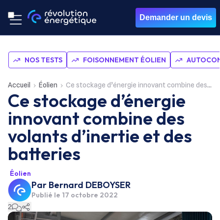
Demander un devis
NOS TESTS
FOISONNEMENT ÉOLIEN
AUTOCON
Accueil
Éolien
Ce stockage d’énergie innovant combine des volants d’inertie et des batteries
Ce stockage d’énergie
innovant combine des
volants d’inertie et des
batteries
Éolien
Par
Bernard DEBOYSER
Publié le
17 octobre 2022
2