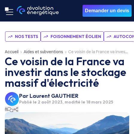
Demander un devis
NOS TESTS
FOISONNEMENT ÉOLIEN
AUTOCON
Accueil
Aides et subventions
Ce voisin de la France va investir dans le stockage massif d'électricité
Ce voisin de la France va
investir dans le stockage
massif d'électricité
Par
Laurent GAUTHIER
Publié le
2 août 2023
, modifié le 18 mars 2025
8