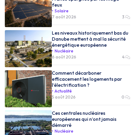
feux
Solaire
7 août 2026
3
Les niveaux historiquement bas du
Danube mettent à mal la sécurité
énergétique européenne
Nucléaire
6 août 2026
4
Comment décarboner
efficacement les logements par
l’électrification ?
Actualité
5 août 2026
0
Ces centrales nucléaires
européennes qui n’ont jamais
démarré
Nucléaire