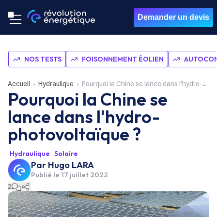
Demander un devis
NOS TESTS
FOISONNEMENT ÉOLIEN
AUTOCON
Accueil
Hydraulique
Pourquoi la Chine se lance dans l'hydro-photovoltaïque ?
Pourquoi la Chine se
lance dans l'hydro-
photovoltaïque ?
Hydraulique
Solaire
Par
Hugo LARA
Publié le
17 juillet 2022
2