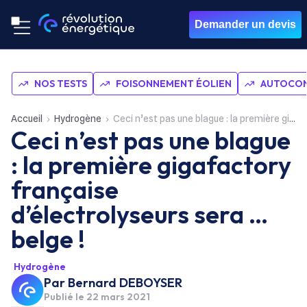
Demander un devis
NOS TESTS
FOISONNEMENT ÉOLIEN
AUTOCON
Accueil
Hydrogène
Ceci n’est pas une blague : la première gigafactory française d’électrolyseurs sera … belge !
Ceci n’est pas une blague
: la première gigafactory
française
d’électrolyseurs sera …
belge !
Hydrogène
Par
Bernard DEBOYSER
Publié le
22 mars 2021