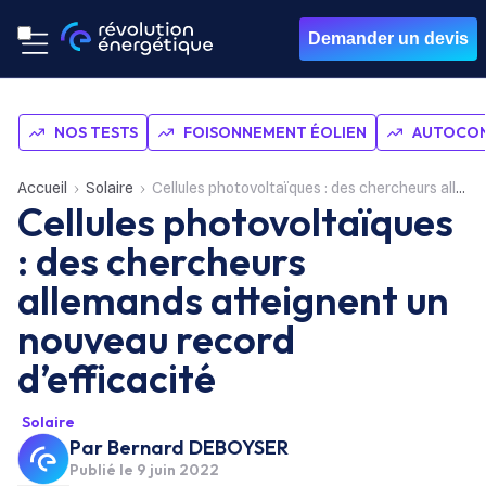
Demander un devis
NOS TESTS
FOISONNEMENT ÉOLIEN
AUTOCON
Accueil
Solaire
Cellules photovoltaïques : des chercheurs allemands atteignent un nouveau record d’efficacité
Cellules photovoltaïques
: des chercheurs
allemands atteignent un
nouveau record
d’efficacité
Solaire
Par
Bernard DEBOYSER
Publié le
9 juin 2022