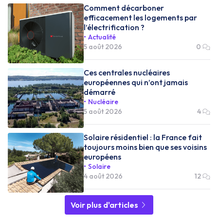
Comment décarboner
efficacement les logements par
l’électrification ?
Actualité
5 août 2026
0
Ces centrales nucléaires
européennes qui n’ont jamais
démarré
Nucléaire
5 août 2026
4
Solaire résidentiel : la France fait
toujours moins bien que ses voisins
européens
Solaire
4 août 2026
12
Voir plus d'articles