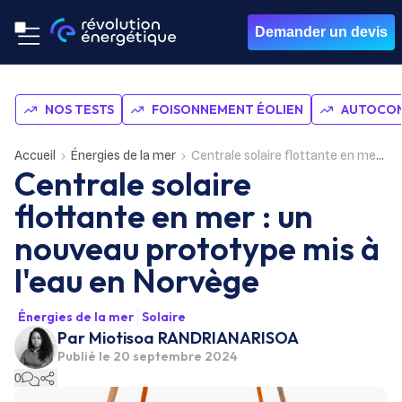
Demander un devis
NOS TESTS
FOISONNEMENT ÉOLIEN
AUTOCON
Accueil
Énergies de la mer
Centrale solaire flottante en mer : un nouveau prototype mis à l'eau en Norvège
Centrale solaire
flottante en mer : un
nouveau prototype mis à
l'eau en Norvège
Énergies de la mer
Solaire
Par
Miotisoa RANDRIANARISOA
Publié le
20 septembre 2024
0