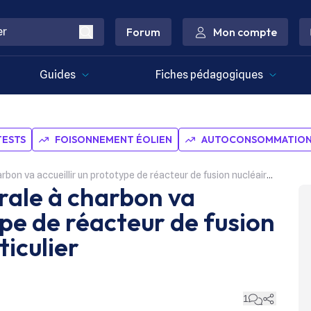
Forum
Mon compte
Guides
Fiches pédagogiques
TESTS
FOISONNEMENT ÉOLIEN
AUTOCONSOMMATION 
accueillir un prototype de réacteur de fusion nucléaire un peu particulier
rale à charbon va
ype de réacteur de fusion
ticulier
1