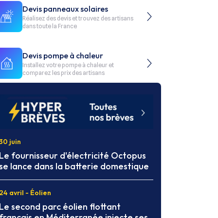
Devis panneaux solaires
Réalisez des devis et trouvez des artisans
dans toute la France
Devis pompe à chaleur
Installez votre pompe à chaleur et
comparez les prix des artisans
30 juin
Le fournisseur d'électricité Octopus
se lance dans la batterie domestique
24 avril - Éolien
Le second parc éolien flottant
français en Méditerranée injecte ses