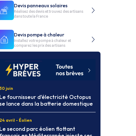
Devis panneaux solaires
Réalisez des devis et trouvez des artisans
dans toute la France
Devis pompe à chaleur
Installez votre pompe à chaleur et
comparez les prix des artisans
30 juin
Le fournisseur d'électricité Octopus
se lance dans la batterie domestique
24 avril - Éolien
Le second parc éolien flottant
français en Méditerranée injecte ses