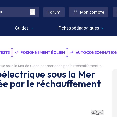
Forum
Mon compte
Guides
Fiches pédagogiques
TESTS
FOISONNEMENT ÉOLIEN
AUTOCONSOMMATION 
e sous la Mer de Glace est menacée par le réchauffement climatique
oélectrique sous la Mer
ée par le réchauffement
0