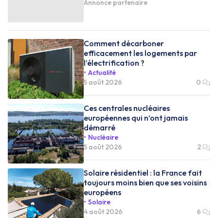
Annonce partenaire
Comment décarboner
efficacement les logements par
l’électrification ?
Actualité
5 août 2026
0
Ces centrales nucléaires
européennes qui n’ont jamais
démarré
Nucléaire
5 août 2026
2
Solaire résidentiel : la France fait
toujours moins bien que ses voisins
européens
Solaire
4 août 2026
6