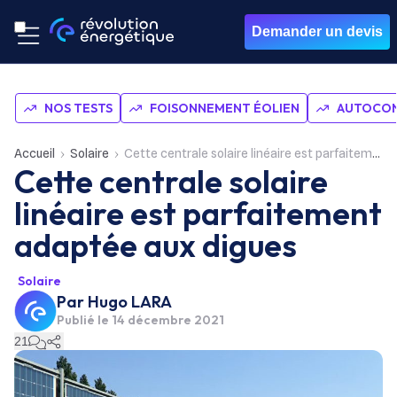
Demander un devis
NOS TESTS
FOISONNEMENT ÉOLIEN
AUTOCON
Accueil
Solaire
Cette centrale solaire linéaire est parfaitement adaptée aux digues
Cette centrale solaire
linéaire est parfaitement
adaptée aux digues
Solaire
Par
Hugo LARA
Publié le
14 décembre 2021
21