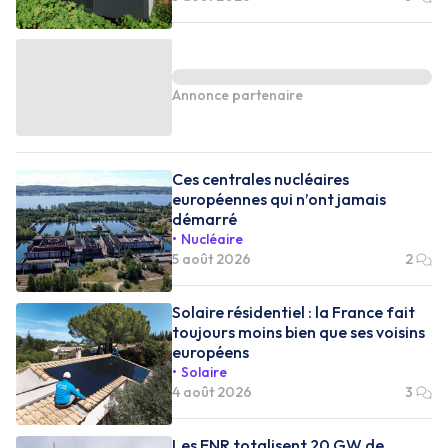
Annonce partenaire
Ces centrales nucléaires
européennes qui n’ont jamais
démarré
Nucléaire
5 août 2026
2
Solaire résidentiel : la France fait
toujours moins bien que ses voisins
européens
Solaire
4 août 2026
3
Les ENR totalisent 20 GW de