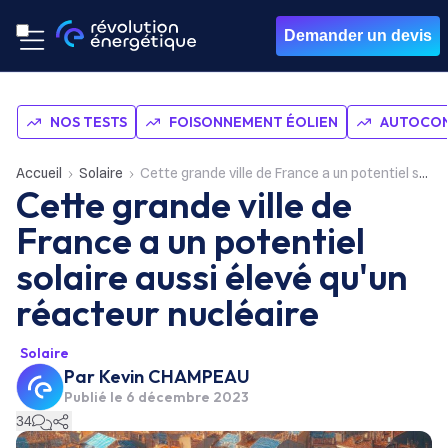
Demander un devis
NOS TESTS
FOISONNEMENT ÉOLIEN
AUTOCON
Accueil
Solaire
Cette grande ville de France a un potentiel solaire aussi élevé qu'un réacteur nucléaire
Cette grande ville de
France a un potentiel
solaire aussi élevé qu'un
réacteur nucléaire
Solaire
Par
Kevin CHAMPEAU
Publié le
6 décembre 2023
34