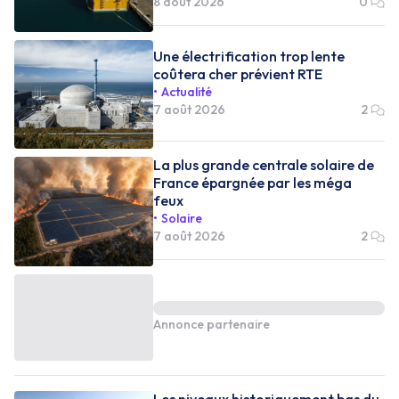
8 août 2026
0
Une électrification trop lente
coûtera cher prévient RTE
Actualité
7 août 2026
2
La plus grande centrale solaire de
France épargnée par les méga
feux
Solaire
7 août 2026
2
Annonce partenaire
Les niveaux historiquement bas du