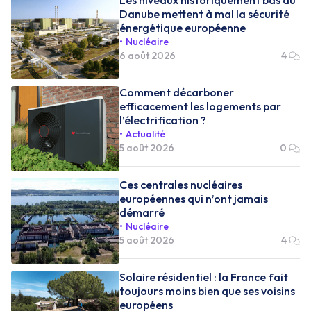
Danube mettent à mal la sécurité
énergétique européenne
Nucléaire
6 août 2026
4
Comment décarboner
efficacement les logements par
l’électrification ?
Actualité
5 août 2026
0
Ces centrales nucléaires
européennes qui n’ont jamais
démarré
Nucléaire
5 août 2026
4
Solaire résidentiel : la France fait
toujours moins bien que ses voisins
européens