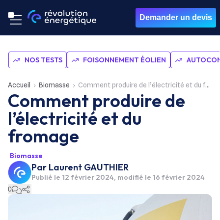
Demander un devis
NOS TESTS
FOISONNEMENT ÉOLIEN
AUTOCON
Accueil
Biomasse
Comment produire de l’électricité et du fromage
Comment produire de
l’électricité et du
fromage
Biomasse
Par
Laurent GAUTHIER
Publié le
12 février 2024
, modifié le 16 février 2024
0