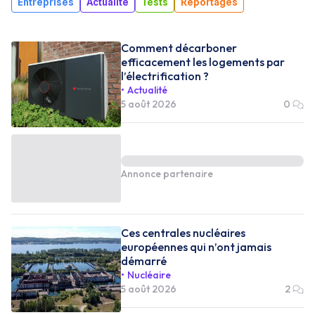
Entreprises
Actualité
Tests
Reportages
Comment décarboner
efficacement les logements par
l’électrification ?
Actualité
5 août 2026
0
Annonce partenaire
Ces centrales nucléaires
européennes qui n’ont jamais
démarré
Nucléaire
5 août 2026
2