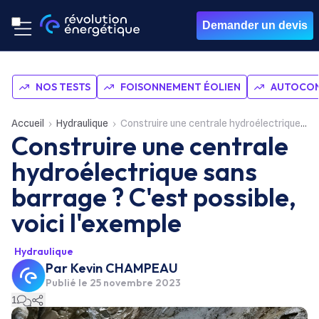
Demander un devis
NOS TESTS
FOISONNEMENT ÉOLIEN
AUTOCON
Accueil
Hydraulique
Construire une centrale hydroélectrique sans barrage ? C'est possible, voici l'exemple
Construire une centrale
hydroélectrique sans
barrage ? C'est possible,
voici l'exemple
Hydraulique
Par
Kevin CHAMPEAU
Publié le
25 novembre 2023
1