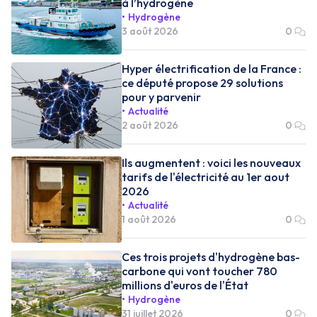
à l’hydrogène
Hydrogène
3 août 2026
0
Hyper électrification de la France :
ce député propose 29 solutions
pour y parvenir
Actualité
2 août 2026
0
Ils augmentent : voici les nouveaux
tarifs de l'électricité au 1er aout
2026
Actualité
1 août 2026
0
Ces trois projets d'hydrogène bas-
carbone qui vont toucher 780
millions d'euros de l'État
Hydrogène
31 juillet 2026
0