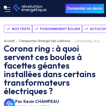
Demander un devis
NOS TESTS
FOISONNEMENT ÉOLIEN
AUTOCON
Accueil
Transporter l'énergie bas-carbone
Corona ring : à quoi servent ces boules à facettes géantes installées dans certains transformateurs électriques ?
Corona ring : à quoi
servent ces boules à
facettes géantes
installées dans certains
transformateurs
électriques ?
Par
Kevin CHAMPEAU