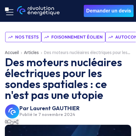
Demander un devis
NOS TESTS
FOISONNEMENT ÉOLIEN
AUTOCON
Accueil
Articles
Des moteurs nucléaires électriques pour les sondes spatiales : ce n'est pas une utopie
Des moteurs nucléaires
électriques pour les
sondes spatiales : ce
n'est pas une utopie
Par
Laurent GAUTHIER
Publié le
7 novembre 2024
0