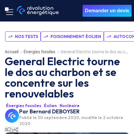
Demander un devis
NOS TESTS
FOISONNEMENT ÉOLIEN
AUTOCON
Accueil
Énergies fossiles
General Electric tourne le dos au charbon et se concentre sur les renouvelables
General Electric tourne
le dos au charbon et se
concentre sur les
renouvelables
Énergies fossiles
Éolien
Nucléaire
Par
Bernard DEBOYSER
Publié le
30 septembre 2020
, modifié le 2 octobre
2020
0