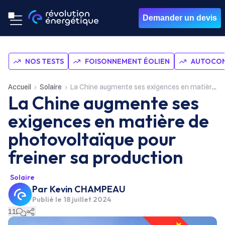
Demander un devis
NOS TESTS
FOISONNEMENT ÉOLIEN
AUTOCON
Accueil
Solaire
La Chine augmente ses exigences en matière de photovoltaïque pour freiner sa production
La Chine augmente ses
exigences en matière de
photovoltaïque pour
freiner sa production
Solaire
Par
Kevin CHAMPEAU
Publié le
18 juillet 2024
11