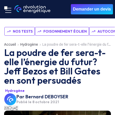
Demander un devis
NOS TESTS
FOISONNEMENT ÉOLIEN
AUTOCON
Accueil
Hydrogène
La poudre de fer sera-t-elle l’énergie du futur? Jeff Bezos et Bill Gates en sont persuadés
La poudre de fer sera-t-
elle l’énergie du futur?
Jeff Bezos et Bill Gates
en sont persuadés
Hydrogène
Par
Bernard DEBOYSER
Publié le
8 octobre 2021
22