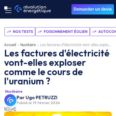
Demander un devis
NOS TESTS
FOISONNEMENT ÉOLIEN
AUTOCON
Accueil
Nucléaire
Les factures d'électricité vont-elles exploser comme le cours de l'uranium ?
Les factures d'électricité
vont-elles exploser
comme le cours de
l'uranium ?
Nucléaire
Par
Ugo PETRUZZI
Publié le
19 février 2024
5