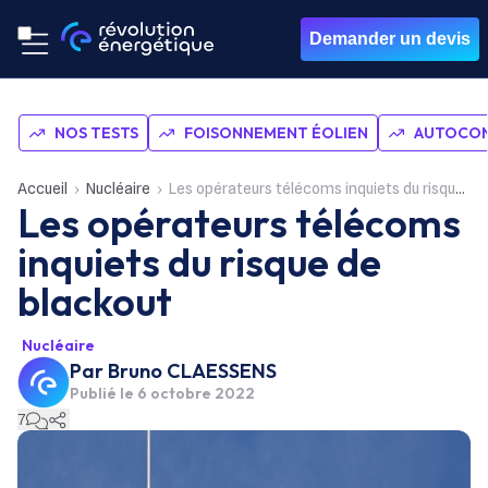
Demander un devis
NOS TESTS
FOISONNEMENT ÉOLIEN
AUTOCON
Accueil
Nucléaire
Les opérateurs télécoms inquiets du risque de blackout
Les opérateurs télécoms
inquiets du risque de
blackout
Nucléaire
Par
Bruno CLAESSENS
Publié le
6 octobre 2022
7