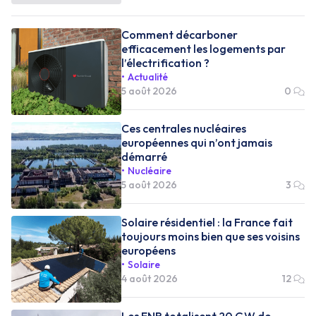
Comment décarboner
efficacement les logements par
l’électrification ?
Actualité
5 août 2026
0
Ces centrales nucléaires
européennes qui n’ont jamais
démarré
Nucléaire
5 août 2026
3
Solaire résidentiel : la France fait
toujours moins bien que ses voisins
européens
Solaire
4 août 2026
12
Les ENR totalisent 20 GW de