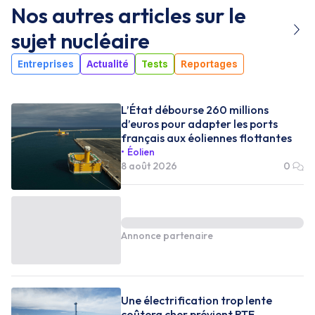
Nos autres articles sur le
sujet
nucléaire
Entreprises
Actualité
Tests
Reportages
L’État débourse 260 millions
d’euros pour adapter les ports
français aux éoliennes flottantes
Éolien
8 août 2026
0
Annonce partenaire
Une électrification trop lente
coûtera cher prévient RTE