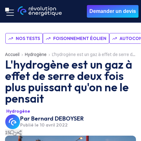
Demander un devis
NOS TESTS
FOISONNEMENT ÉOLIEN
AUTOCON
Accueil
Hydrogène
L'hydrogène est un gaz à effet de serre deux fois plus puissant qu'on ne le pensait
L'hydrogène est un gaz à
effet de serre deux fois
plus puissant qu'on ne le
pensait
Hydrogène
Par
Bernard DEBOYSER
Publié le
10 avril 2022
15