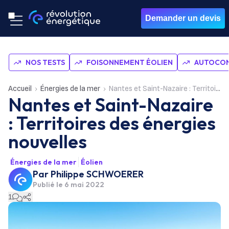
Demander un devis
NOS TESTS
FOISONNEMENT ÉOLIEN
AUTOCON
Accueil
Énergies de la mer
Nantes et Saint-Nazaire : Territoires des énergies nouvelles
Nantes et Saint-Nazaire
: Territoires des énergies
nouvelles
Énergies de la mer
Éolien
Par
Philippe SCHWOERER
Publié le
6 mai 2022
1