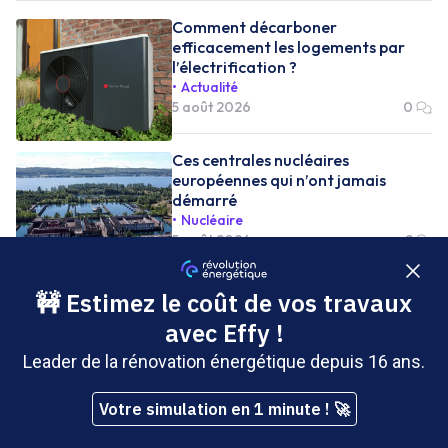
Comment décarboner
efficacement les logements par
l’électrification ?
Actualité
5 août 2026
0
Ces centrales nucléaires
européennes qui n’ont jamais
démarré
Nucléaire
5 août 2026
2
Solaire résidentiel : la France fait
toujours moins bien que ses voisins
européens
Solaire
4 août 2026
6