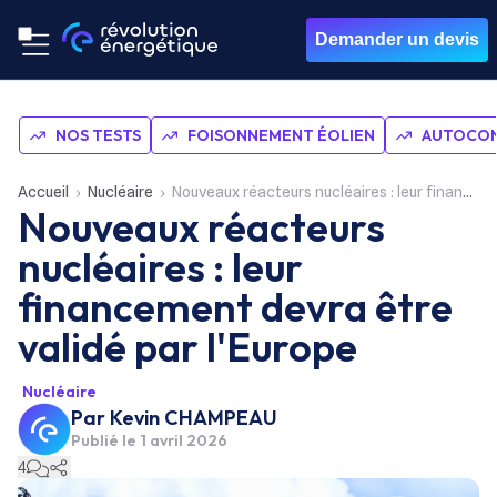
Demander un devis
NOS TESTS
FOISONNEMENT ÉOLIEN
AUTOCON
Accueil
Nucléaire
Nouveaux réacteurs nucléaires : leur financement devra être validé par l'Europe
Nouveaux réacteurs
nucléaires : leur
financement devra être
validé par l'Europe
Nucléaire
Par
Kevin CHAMPEAU
Publié le
1 avril 2026
4